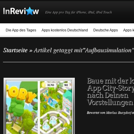
Eine App pro Tag für iPhone, iPad, iPod Touch
Die App des Tages
Apps kostenlos Deutschland
Deutsche Apps
Apps k
Startseite
»
Artikel getaggt mit
"
Aufbausimulation"
Baue mit der 
App City-Story
nach Deinen
Vorstellungen
Bewertet von
Markus Burgdorf
a