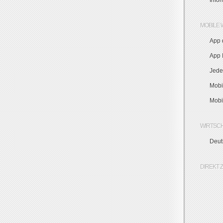
Info
MOBILE 
App 
App I
Jede
Mobi
Mobi
WIRTSC
Deut
DIREKT 