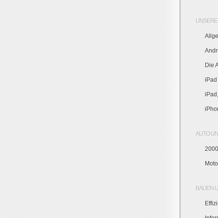
UNSERE 
Allg
Andr
Die 
iPad
iPad
iPho
AUTO U
2000
Moto
BAUEN 
Effi