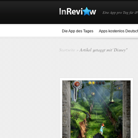
Eine App pro Tag für iP
Die App des Tages
Apps kostenlos Deutsc
Startseite
»
Artikel getaggt mit
"
Disney"