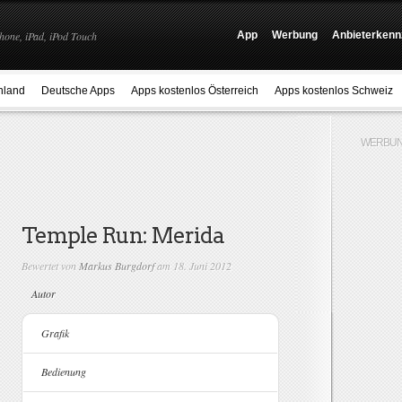
hone, iPad, iPod Touch
App
Werbung
Anbieterkenn
hland
Deutsche Apps
Apps kostenlos Österreich
Apps kostenlos Schweiz
WERBUN
Temple Run: Merida
Bewertet von
Markus Burgdorf
am 18. Juni 2012
Autor
Grafik
Bedienung