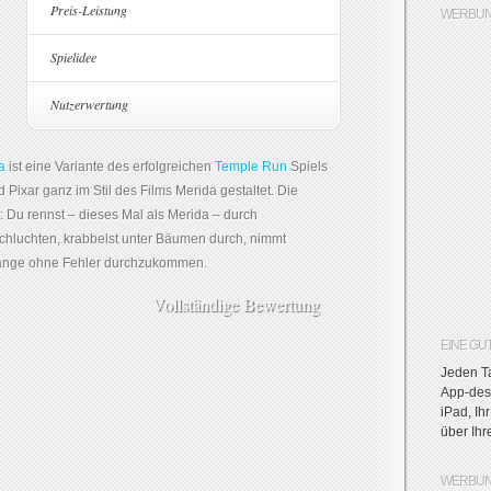
Preis-Leistung
WERBUN
Spielidee
Nutzerwertung
a
ist eine Variante des erfolgreichen
Temple Run
Spiels
Pixar ganz im Stil des Films Merida gestaltet. Die
 Du rennst – dieses Mal als Merida – durch
Schluchten, krabbelst unter Bäumen durch, nimmt
lange ohne Fehler durchzukommen.
Vollständige Bewertung
EINE GU
Jeden Ta
App-des-
iPad, Ih
über Ih
WERBUN