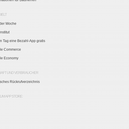
rmationen für Bauherren
WELT
der Woche
nstitut
n Tag eine Bezahl-App gratis
le Commerce
le Economy
HAFT UND VERBRAUCHER
sches Rückrufverzeichnis
ZUM APP STORE: