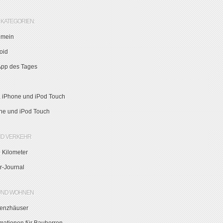
KATEGORIEN:
emein
oid
App des Tages
, iPhone und iPod Touch
ne und iPod Touch
ND VERKEHR
 Kilometer
r-Journal
UND WOHNEN
zienzhäuser