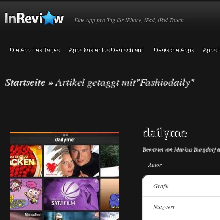
Eine App pro Tag für iPhone, iPad, iPod Touch
Die App des Tages
Apps kostenlos Deutschland
Deutsche Apps
Apps k
Startseite
»
Artikel getaggt mit
"
Fashiodaily"
dailyme
Bewertet von
Markus Burgdorf
a
Autor
Grafik
Nutzwert