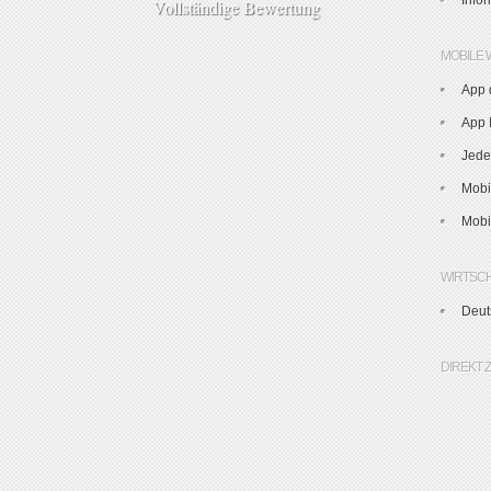
Info
Vollständige Bewertung
MOBILE 
App 
App I
Jede
Mobi
Mobi
WIRTSC
Deut
DIREKT 