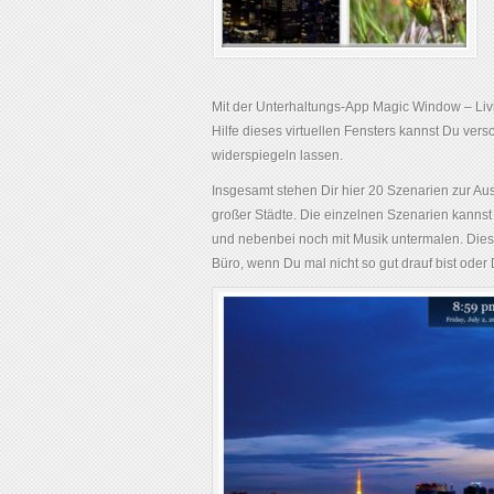
Mit der Unterhaltungs-App Magic Window – Liv
Hilfe dieses virtuellen Fensters kannst Du ver
widerspiegeln lassen.
Insgesamt stehen Dir hier 20 Szenarien zur A
großer Städte. Die einzelnen Szenarien kannst
und nebenbei noch mit Musik untermalen. Dies
Büro, wenn Du mal nicht so gut drauf bist oder