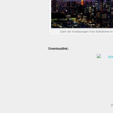
Dank der erstklassigen Foto-Aufnahmen kom
…
Downloadlink:
(