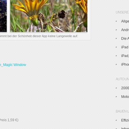
UNSERE 
Allg
Andr
mt bei der Schönheit dieser App keine Langeweile auf.
Die 
iPad
iPad
iPho
AUTO U
2000
Moto
BAUEN 
Preis 1,59 €)
Effi