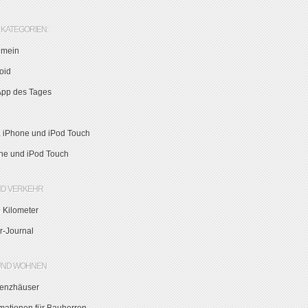
KATEGORIEN:
emein
oid
App des Tages
, iPhone und iPod Touch
ne und iPod Touch
ND VERKEHR
 Kilometer
r-Journal
UND WOHNEN
zienzhäuser