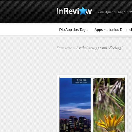
Eine App pro Tag für iP
Die App des Tages
Apps kostenlos Deutsc
Startseite
»
Artikel getaggt mit
"
Feeling"