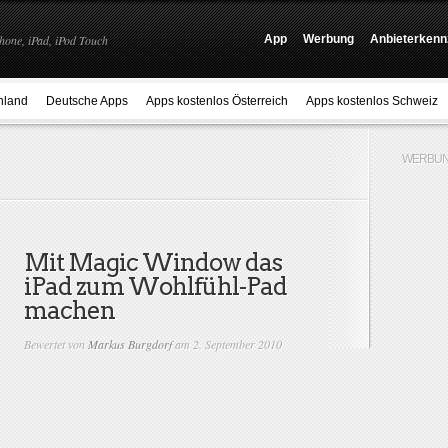
hone, iPad, iPod Touch
App
Werbung
Anbieterkenn
hland
Deutsche Apps
Apps kostenlos Österreich
Apps kostenlos Schweiz
WERBUN
Mit Magic Window das
iPad zum Wohlfühl-Pad
machen
Bewertet von
Markus Burgdorf
am 2. September 2010