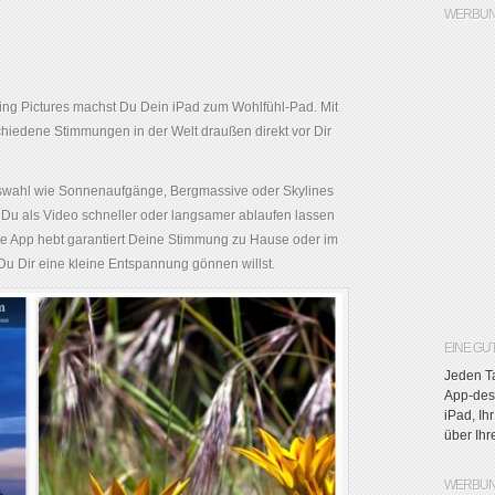
WERBUN
ing Pictures machst Du Dein iPad zum Wohlfühl-Pad. Mit
schiedene Stimmungen in der Welt draußen direkt vor Dir
uswahl wie Sonnenaufgänge, Bergmassive oder Skylines
 Du als Video schneller oder langsamer ablaufen lassen
e App hebt garantiert Deine Stimmung zu Hause oder im
 Du Dir eine kleine Entspannung gönnen willst.
EINE GU
Jeden Ta
App-des-
iPad, Ih
über Ih
WERBUN