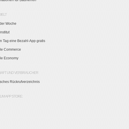
rmationen für Bauherren
WELT
der Woche
nstitut
n Tag eine Bezahl-App gratis
le Commerce
le Economy
HAFT UND VERBRAUCHER
sches Rückrufverzeichnis
ZUM APP STORE: