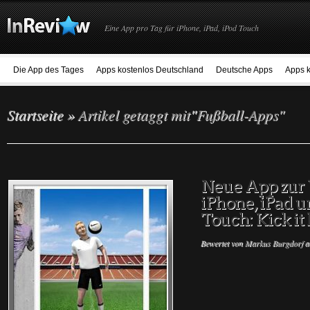
Eine App pro Tag für iPhone, iPad, iPod Touch
Die App des Tages
Apps kostenlos Deutschland
Deutsche Apps
Apps k
Startseite
»
Artikel getaggt mit
"
Fußball-Apps"
Neue App zur
iPhone, iPad u
Touch: Kick it
Bewertet von
Markus Burgdorf
a