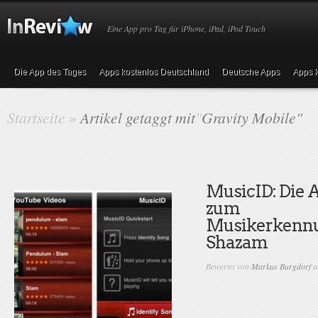
Eine App pro Tag für iPhone, iPad, iPod Touch
Die App des Tages
Apps kostenlos Deutschland
Deutsche Apps
Apps k
Startseite
»
Artikel getaggt mit
"
Gravity Mobile"
MusicID: Die A
zum
Musikerkennu
Shazam
Bewertet von
Markus Burgdorf
a