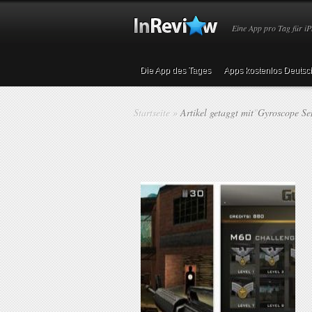
Eine App pro Tag für iP
Die App des Tages
Apps kostenlos Deutsc
Startseite
»
Artikel getaggt mit
"
Gyroscope Se