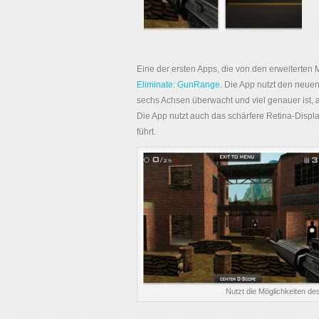
Eine der ersten Apps, die von den erweiterten 
Eliminate: GunRange
. Die App nutzt den neu
sechs Achsen überwacht und viel genauer ist,
Die App nutzt auch das schärfere Retina-Displa
führt.
Nutzt die Möglichkeiten de