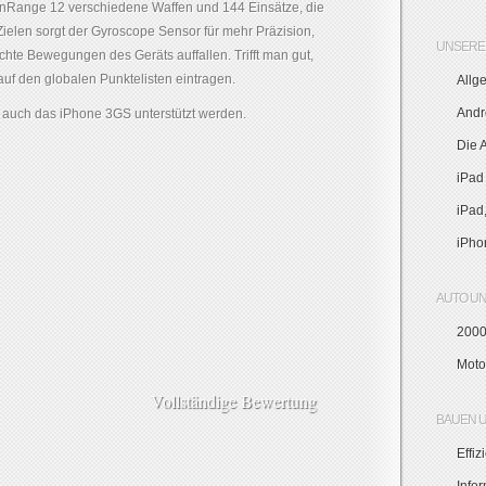
 GunRange 12 verschiedene Waffen und 144 Einsätze, die
 Zielen sorgt der Gyroscope Sensor für mehr Präzision,
UNSERE 
ichte Bewegungen des Geräts auffallen. Trifft man gut,
f den globalen Punktelisten eintragen.
Allg
Andr
n auch das iPhone 3GS unterstützt werden.
Die 
iPad
iPad
iPho
AUTO U
2000
Moto
Vollständige Bewertung
BAUEN 
Effi