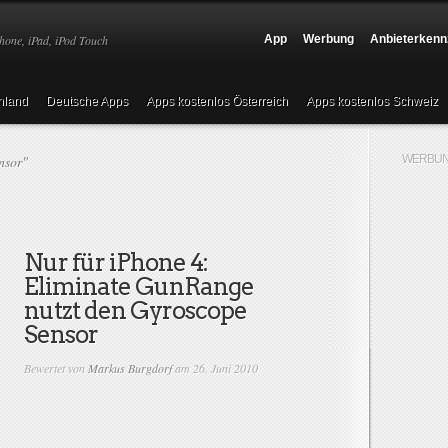
hone, iPad, iPod Touch
App
Werbung
Anbieterkenn
hland
Deutsche Apps
Apps kostenlos Österreich
Apps kostenlos Schweiz
nsor"
WERBUN
Nur für iPhone 4:
Eliminate GunRange
nutzt den Gyroscope
Sensor
Bewertet von
Markus Burgdorf
am 26. Juni 2010