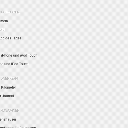
KATEGORIEN:
emein
oid
App des Tages
, iPhone und iPod Touch
ne und iPod Touch
ND VERKEHR
 Kilometer
r-Journal
UND WOHNEN
zienzhäuser