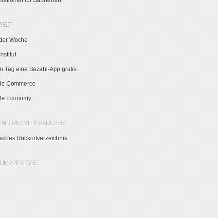
rmationen für Bauherren
WELT
der Woche
nstitut
n Tag eine Bezahl-App gratis
le Commerce
le Economy
HAFT UND VERBRAUCHER
sches Rückrufverzeichnis
ZUM APP STORE: