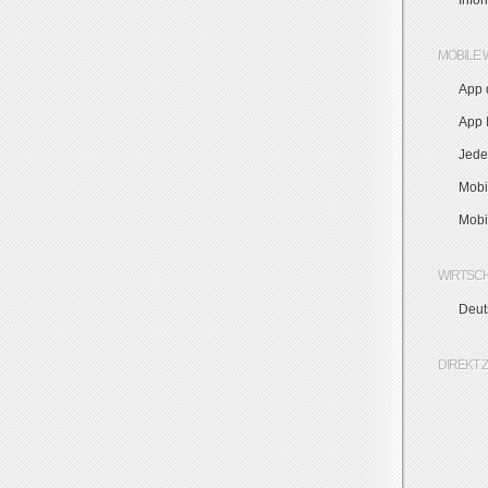
Info
MOBILE 
App 
App I
Jede
Mobi
Mobi
WIRTSC
Deut
DIREKT 