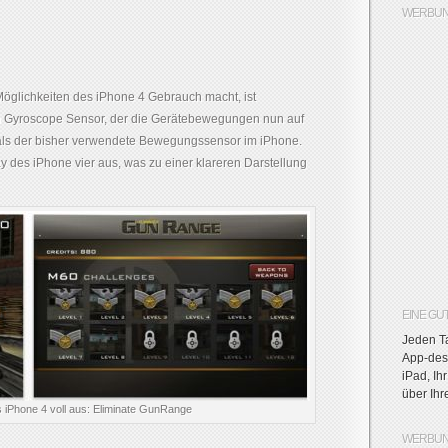
WERBUN
Möglichkeiten des iPhone 4 Gebrauch macht, ist
en Gyroscope Sensor, der die Gerätebewegungen nun auf
 als der bisher verwendete Bewegungssensor im iPhone.
y des iPhone vier aus, was zu einer klareren Darstellung
EINE GU
Jeden Ta
App-des-
iPad, Ih
über Ih
s iPhone 4 voll aus: Eliminate GunRange
WERBUN