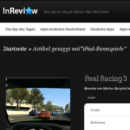
Eine App pro Tag für iPhone, iPad, iPod Touch
Die App des Tages
Apps kostenlos Deutschland
Deutsche Apps
Apps k
Startseite
»
Artikel getaggt mit
"
iPad-Rennspiele"
Real Racing 3
Bewertet von
Markus Burgdorf
a
Autor
Grafik
Bedienung