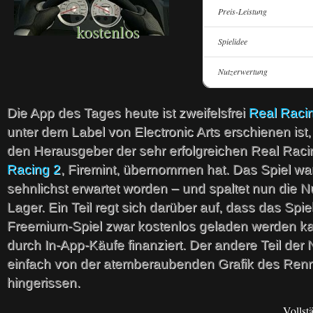
Preis-Leistung
kostenlos
Spielidee
Nutzerwertung
Die App des Tages heute ist zweifelsfrei
Real Raci
unter dem Label von Electronic Arts erschienen is
den Herausgeber der sehr erfolgreichen Real Rac
Racing 2
, Firemint, übernommen hat. Das Spiel war
sehnlichst erwartet worden – und spaltet nun die Nu
Lager. Ein Teil regt sich darüber auf, dass das Spie
Freemium-Spiel zwar kostenlos geladen werden ka
durch In-App-Käufe finanziert. Der andere Teil der N
einfach von der atemberaubenden Grafik des Renn
hingerissen.
Vollst