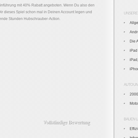
Einführung mit 40% Rabatt angeboten. Wenn Du also den
Dir dieses Spiel schon mal in Deinen Account legen und
UNSERE 
nnende Stunden Hubschrauber-Action.
Allg
Andr
Die 
iPad
iPad
iPho
AUTO U
2000
Moto
BAUEN 
Vollständige Bewertung
Effi