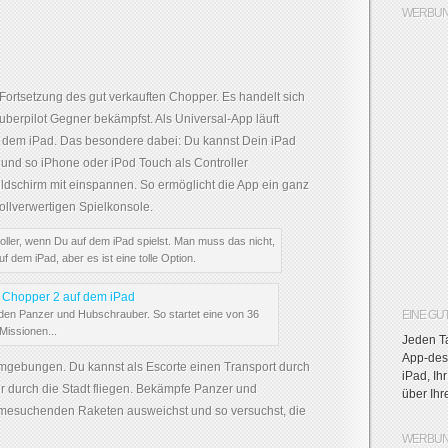
WERBUN
 Fortsetzung des gut verkauften Chopper. Es handelt sich
uberpilot Gegner bekämpfst. Als Universal-App läuft
dem iPad. Das besondere dabei: Du kannst Dein iPad
und so iPhone oder iPod Touch als Controller
dschirm mit einspannen. So ermöglicht die App ein ganz
ollverwertigen Spielkonsole.
oller, wenn Du auf dem iPad spielst. Man muss das nicht,
auf dem iPad, aber es ist eine tolle Option.
nden Panzer und Hubschrauber. So startet eine von 36
EINE GU
Missionen...
Jeden Ta
App-des-
 Umgebungen. Du kannst als Escorte einen Transport durch
iPad, Ih
er durch die Stadt fliegen. Bekämpfe Panzer und
über Ih
mesuchenden Raketen ausweichst und so versuchst, die
WERBUN