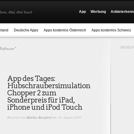
hone, iPad, iPod Touch
App
Werbung
Anbieterkenn
hland
Deutsche Apps
Apps kostenlos Österreich
Apps kostenlos Schweiz
Software"
WERBUN
App des Tages:
Hubschraubersimulation
Chopper 2 zum
Sonderpreis für iPad,
iPhone und iPod Touch
Bewertet von
Markus Burgdorf
am 14. August 2010