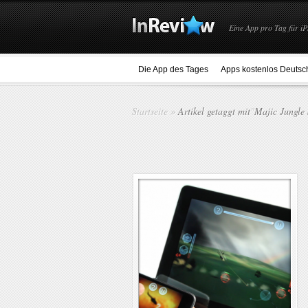
Eine App pro Tag für iP
Die App des Tages
Apps kostenlos Deutsc
Startseite
»
Artikel getaggt mit
"
Majic Jungle 