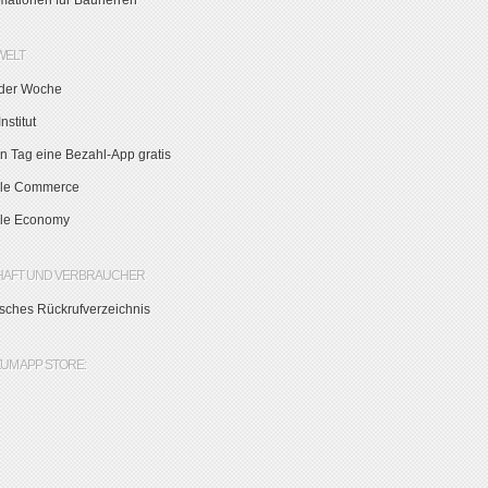
rmationen für Bauherren
WELT
der Woche
nstitut
n Tag eine Bezahl-App gratis
le Commerce
le Economy
HAFT UND VERBRAUCHER
sches Rückrufverzeichnis
ZUM APP STORE: