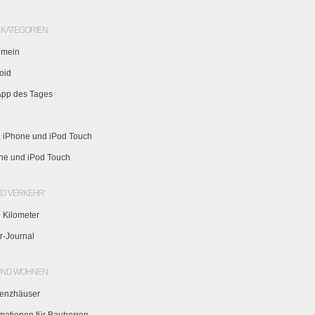
KATEGORIEN:
emein
oid
App des Tages
, iPhone und iPod Touch
ne und iPod Touch
ND VERKEHR
 Kilometer
r-Journal
UND WOHNEN
zienzhäuser