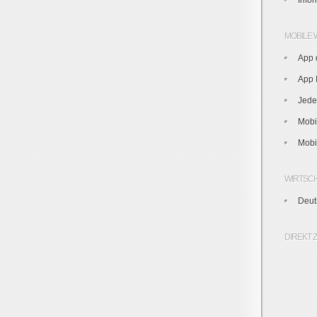
Info
MOBILE 
App 
App I
Jede
Mobi
Mobi
WIRTSC
Deut
DIREKT 