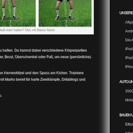
UNSERE 
Allg
ball oben halten? Übe mit Marko Marin
Andr
Die 
iPad
zu halten. Du kannst dabei verschiedene Körperpartien
er, Brust, Oberschenkel oder Fuß, um neue (persönliche)
iPad
iPho
en Nervenkitzel und den Spass am Kicken. Trainiere
it Marko bereit für harte Zweikämpfe, Dribblings und
AUTO U
2000
:
Moto
BAUEN 
Effi