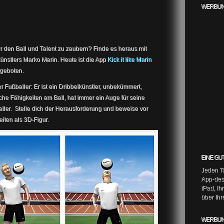
WERBUN
r den Ball und Talent zu zaubern? Finde es heraus mit
ünstlers Marko Marin. Heute ist die App
Kick it like Marin
ngeboten.
 Fußballer: Er ist ein Dribbelkünstler, unbekümmert,
sche Fähigkeiten am Ball, hat immer ein Auge für seine
baller. Stelle dich der Herausforderung und beweise vor
iten als 3D-Figur.
EINE GU
Jeden Ta
App-des-
iPad, Ih
über Ih
WERBUN