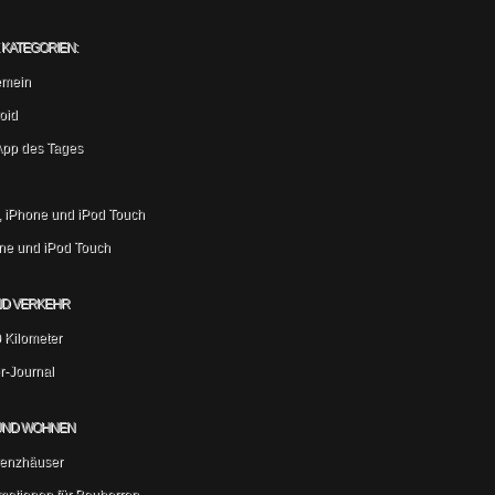
KATEGORIEN:
emein
oid
App des Tages
, iPhone und iPod Touch
ne und iPod Touch
ND VERKEHR
 Kilometer
r-Journal
UND WOHNEN
zienzhäuser