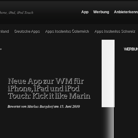
hone, iPad, iPod Touch
App
Werbung
Anbieterkenn
hland
Deutsche Apps
Apps kostenlos Österreich
Apps kostenlos Schweiz
"
WERBUN
Neue App zur WM für
iPhone, iPad und iPod
Touch: Kick it like Marin
Bewertet von
Markus Burgdorf
am 15. Juni 2010