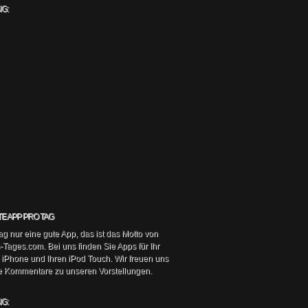
G:
TE APP PRO TAG
g nur eine gute App, das ist das Motto von
Tages.com. Bei uns finden Sie Apps für Ihr
r iPhone und Ihren iPod Touch. Wir freuen uns
re Kommentare zu unseren Vorstellungen.
G: