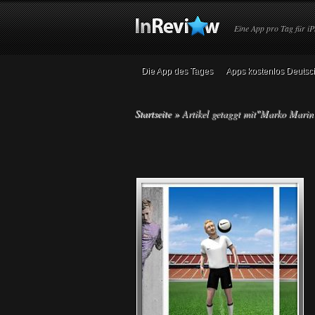
Eine App pro Tag für iP
Die App des Tages
Apps kostenlos Deutsc
Startseite
»
Artikel getaggt mit
"
Marko Marin