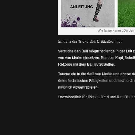
Wie lange kannst Du den 
Imitiere die Tricks des Dribbelkönigs:
Versuche den Ball möglichst lange in der Luft 
von von Marko einsetzen. Benutze Kopf, Schult
Rekorde mit dem Ball aufzustellen.
Tauche ein in die Welt von Marko und erlebe d
deine technischen Fähigkeiten und mach dich m
natürlich Abwehrspieler.
Downloadlink für iPhone, iPad und iPod Touch