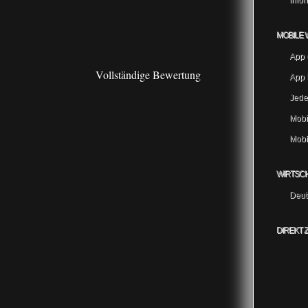
Info
MOBILE 
App 
Vollständige Bewertung
App I
Jede
Mobi
Mobi
WIRTSC
Deut
DIREKT 