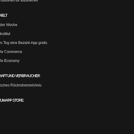
rmationen für Bauherren
WELT
der Woche
nstitut
n Tag eine Bezahl-App gratis
le Commerce
le Economy
HAFT UND VERBRAUCHER
sches Rückrufverzeichnis
ZUM APP STORE: