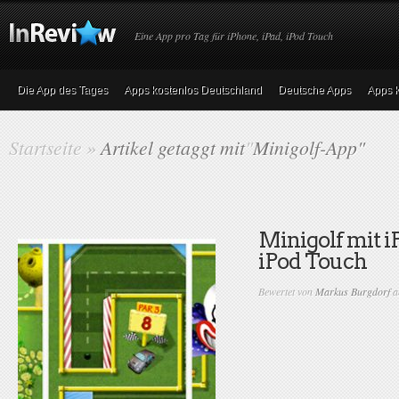
Eine App pro Tag für iPhone, iPad, iPod Touch
Die App des Tages
Apps kostenlos Deutschland
Deutsche Apps
Apps k
Startseite
»
Artikel getaggt mit
"
Minigolf-App"
Minigolf mit 
iPod Touch
Bewertet von
Markus Burgdorf
a