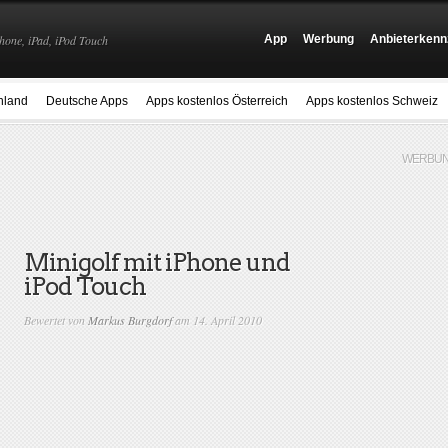
hone, iPad, iPod Touch
App
Werbung
Anbieterkenn
hland
Deutsche Apps
Apps kostenlos Österreich
Apps kostenlos Schweiz
WERBUN
Minigolf mit iPhone und
iPod Touch
Bewertet von
Markus Burgdorf
am 14. April 2010