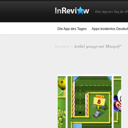
Eine App pro Tag für iP
Die App des Tages
Apps kostenlos Deutsc
Startseite
»
Artikel getaggt mit
"
Minigolf"