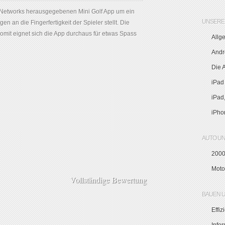
is Networks herausgegebenen Mini Golf App um ein
UNSERE 
n an die Fingerfertigkeit der Spieler stellt. Die
omit eignet sich die App durchaus für etwas Spass
Allg
Andr
Die 
iPad
iPad
iPho
AUTO U
2000
Moto
Vollständige Bewertung
BAUEN 
Effi