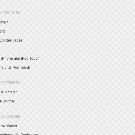
KATEGORIEN:
emein
oid
App des Tages
, iPhone und iPod Touch
ne und iPod Touch
ND VERKEHR
 Kilometer
r-Journal
UND WOHNEN
zienzhäuser