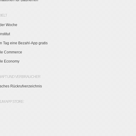
rmationen für Bauherren
WELT
der Woche
nstitut
n Tag eine Bezahl-App gratis
le Commerce
le Economy
HAFT UND VERBRAUCHER
sches Rückrufverzeichnis
ZUM APP STORE: