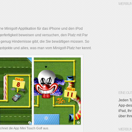
WERBUN
ine Minigolf-Applikation für das iPhone und den iPod
erfertigkeit beweisen und versuchen, den Platz mit Par
es genug Hindernisse gibt, die Sie bewältigen müssen. So
gobjekte und alles, was man vom Minigolf-Platz her kennt.
EINE GU
Jeden Ta
App-des-
iPad, Ih
über Ih
eichnet die App Mini Touch Golf aus.
WERBUN