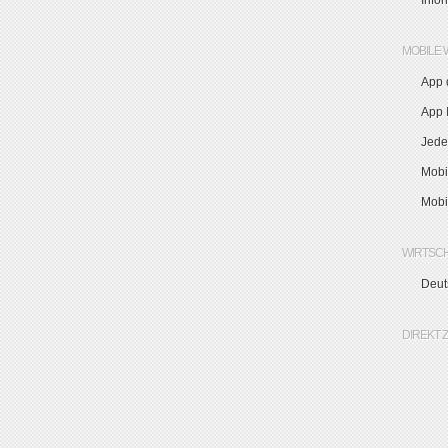
Info
MOBILE 
App 
App I
Jede
Mobi
Mobi
WIRTSC
Deut
DIREKT 