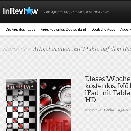
Eine App pro Tag für iPhone, iPad, iPod Touch
Die App des Tages
Apps kostenlos Deutschland
Deutsche Apps
Apps k
Startseite
»
Artikel getaggt mit
"
Mühle auf dem iP
Dieses Woch
kostenlos: Mü
iPad mit Tabl
HD
Bewertet von
Markus Burgdorf
a