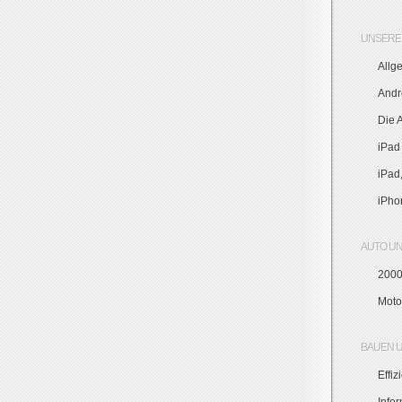
UNSERE 
Allg
Andr
Die 
iPad
iPad
iPho
AUTO U
2000
Moto
BAUEN 
Effi