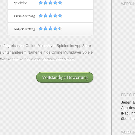
Spielidee
WERBUN
Preis-Leistung
Nutzerwertung
erfolgreichsten Online-Multiplayer Spielen im App Store.
s unter anderem Namen einige Online Multiplayer Spiele
 War konnte keines dieser damals eher simpel
Vollständige Bewertung
EINE GU
Jeden Ta
App-des-
iPad, Ih
über Ih
WERBUN