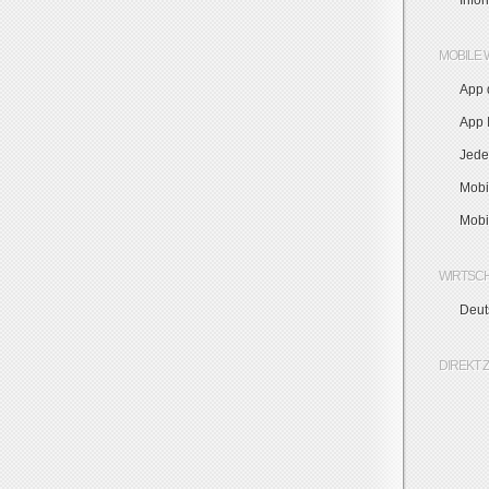
Info
MOBILE 
App 
App I
Jede
Mobi
Mobi
WIRTSC
Deut
DIREKT 