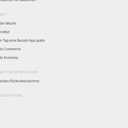
rmationen für Bauherren
WELT
der Woche
nstitut
n Tag eine Bezahl-App gratis
le Commerce
le Economy
HAFT UND VERBRAUCHER
sches Rückrufverzeichnis
ZUM APP STORE: