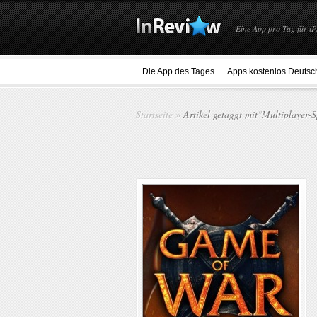
Eine App pro Tag für iP
Die App des Tages
Apps kostenlos Deutsc
Startseite
»
Artikel getaggt mit
"
Multiplayer-S