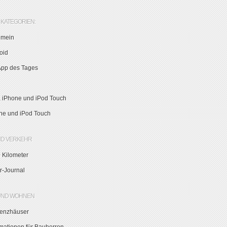
KATEGORIEN:
emein
oid
App des Tages
, iPhone und iPod Touch
ne und iPod Touch
ND VERKEHR
 Kilometer
r-Journal
UND WOHNEN
zienzhäuser