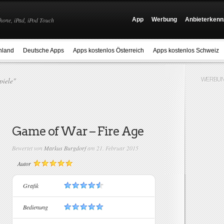
hone, iPad, iPod Touch
App
Werbung
Anbieterkenn
hland
Deutsche Apps
Apps kostenlos Österreich
Apps kostenlos Schweiz
piele"
WERBUN
Game of War – Fire Age
Bewertet von
Markus Burgdorf
am 21. Februar 2015
Autor
Grafik
Bedienung