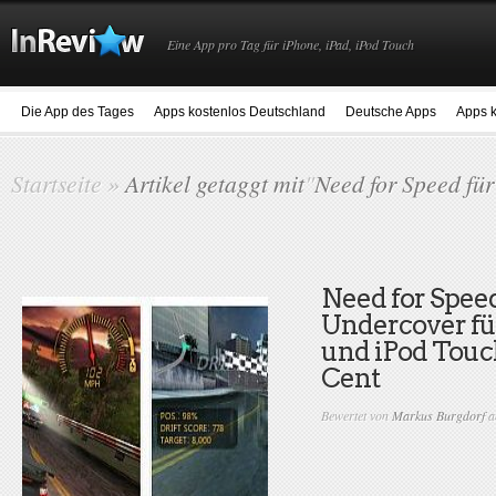
Eine App pro Tag für iPhone, iPad, iPod Touch
Die App des Tages
Apps kostenlos Deutschland
Deutsche Apps
Apps k
Startseite
»
Artikel getaggt mit
"
Need for Speed für
Need for Spee
Undercover fü
und iPod Touc
Cent
Bewertet von
Markus Burgdorf
a