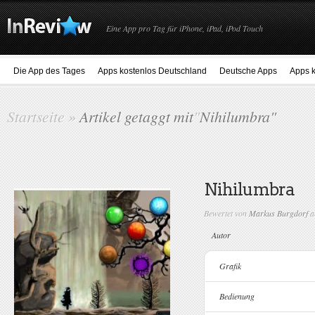
Eine App pro Tag für iPhone, iPad, iPod Touch
Die App des Tages
Apps kostenlos Deutschland
Deutsche Apps
Apps k
Startseite
»
Artikel getaggt mit
"
Nihilumbra"
Nihilumbra
Bewertet von
Markus Burgdorf
a
Autor
Grafik
Bedienung