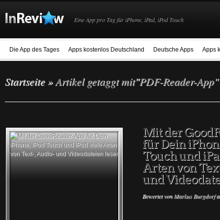
Eine App pro Tag für iPhone, iPad, iPod Touch
Die App des Tages
Apps kostenlos Deutschland
Deutsche Apps
Apps k
Startseite
»
Artikel getaggt mit
"
PDF-Reader-App"
Mit der Good
für Dein iPhon
Touch und iPa
Arten von Text
und Videodate
Bewertet von
Markus Burgdorf
a