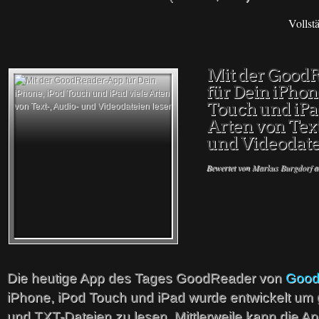
Vollst
Mit der Good
für Dein iPhon
Touch und iPa
Arten von Text
und Videodate
Bewertet von
Markus Burgdorf
a
Die heutige App des Tages GoodReader von
Good
iPhone, iPod Touch und iPad wurde entwickelt um
und TXT-Dateien zu lesen. Mittlerweile kann die Ap