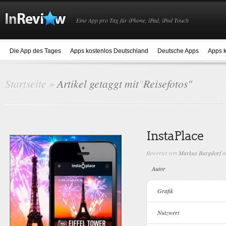
Eine App pro Tag für iPhone, iPad, iPod Touch
Die App des Tages
Apps kostenlos Deutschland
Deutsche Apps
Apps k
Startseite
»
Artikel getaggt mit
"
Reisefotos"
InstaPlace
Bewertet von
Markus Burgdorf
a
Autor
Grafik
Nutzwert