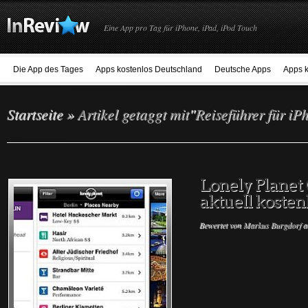
Eine App pro Tag für iPhone, iPad, iPod Touch
Die App des Tages
Apps kostenlos Deutschland
Deutsche Apps
Apps k
Startseite
»
Artikel getaggt mit
"
Reiseführer für iP
Lonely Planet
aktuell kosten
Bewertet von
Markus Burgdorf
a