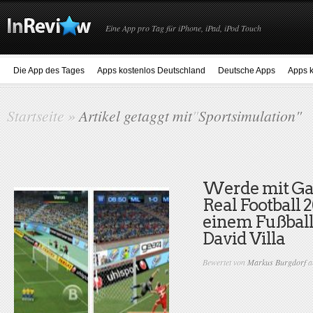
Eine App pro Tag für iPhone, iPad, iPod Touch
Die App des Tages
Apps kostenlos Deutschland
Deutsche Apps
Apps k
Startseite
»
Artikel getaggt mit
"
Sportsimulation"
Werde mit Ga
Real Football 2
einem Fußball
David Villa
Bewertet von
Markus Burgdorf
a