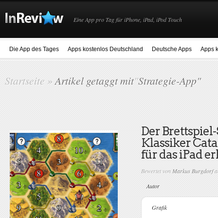
Eine App pro Tag für iPhone, iPad, iPod Touch
Die App des Tages
Apps kostenlos Deutschland
Deutsche Apps
Apps k
Startseite
»
Artikel getaggt mit
"
Strategie-App"
Der Brettspiel-
Klassiker Cat
für das iPad er
Bewertet von
Markus Burgdorf
a
Autor
Grafik