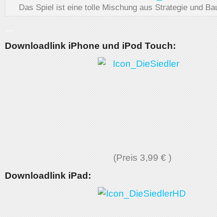
Das Spiel ist eine tolle Mischung aus Strategie und 
…
Downloadlink iPhone und iPod Touch:
(Preis 3,99 € )
Downloadlink iPad: