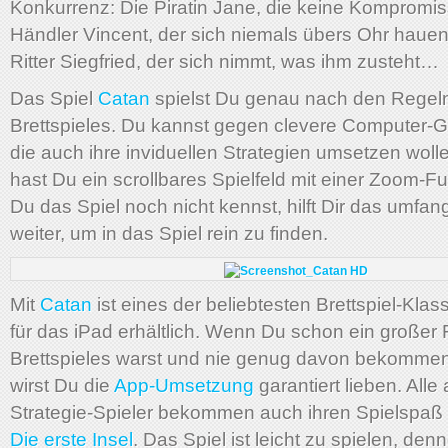
Konkurrenz: Die Piratin Jane, die keine Kompromis
Händler Vincent, der sich niemals übers Ohr hauen 
Ritter Siegfried, der sich nimmt, was ihm zusteht…
Das Spiel
Catan
spielst Du genau nach den Regeln
Brettspieles. Du kannst gegen clevere Computer-G
die auch ihre inviduellen Strategien umsetzen woll
hast Du ein scrollbares Spielfeld mit einer Zoom-F
Du das Spiel noch nicht kennst, hilft Dir das umfang
weiter, um in das Spiel rein zu finden.
Mit
Catan
ist eines der beliebtesten Brettspiel-Kla
für das iPad erhältlich. Wenn Du schon ein großer
Brettspieles warst und nie genug davon bekommen
wirst Du die
App-Umsetzung
garantiert lieben. Alle
Strategie-Spieler bekommen auch ihren Spielspaß
Die erste Insel
. Das Spiel ist leicht zu spielen, de