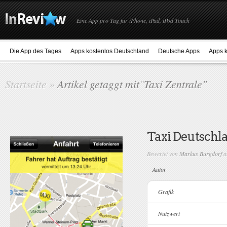
Eine App pro Tag für iPhone, iPad, iPod Touch
Die App des Tages
Apps kostenlos Deutschland
Deutsche Apps
Apps k
Startseite
»
Artikel getaggt mit
"
Taxi Zentrale"
Taxi Deutschl
Bewertet von
Markus Burgdorf
a
Autor
Grafik
Nutzwert