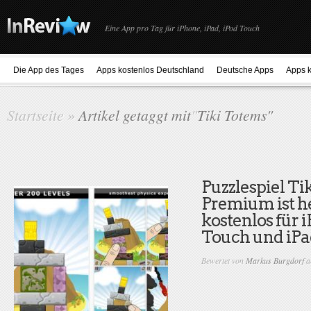
Eine App pro Tag für iPhone, iPad, iPod Touch
Die App des Tages
Apps kostenlos Deutschland
Deutsche Apps
Apps k
Startseite
»
Artikel getaggt mit
"
Tiki Totems"
Puzzlespiel Ti
Premium ist h
kostenlos für 
Touch und iPa
Bewertet von
Markus Burgdorf
a