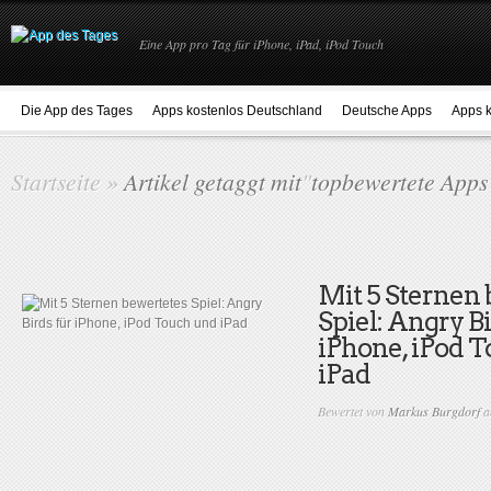
Eine App pro Tag für iPhone, iPad, iPod Touch
Die App des Tages
Apps kostenlos Deutschland
Deutsche Apps
Apps k
Startseite
»
Artikel getaggt mit
"
topbewertete Apps
Mit 5 Sternen
Spiel: Angry Bi
iPhone, iPod 
iPad
Bewertet von
Markus Burgdorf
a