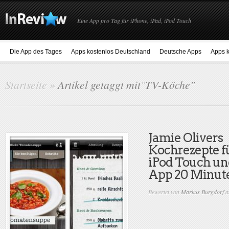
Eine App pro Tag für iPhone, iPad, iPod Touch
Die App des Tages
Apps kostenlos Deutschland
Deutsche Apps
Apps k
Startseite
»
Artikel getaggt mit
"
TV-Köche"
Jamie Olivers
Kochrezepte f
iPod Touch und
App 20 Minut
Bewertet von
Markus Burgdorf
a