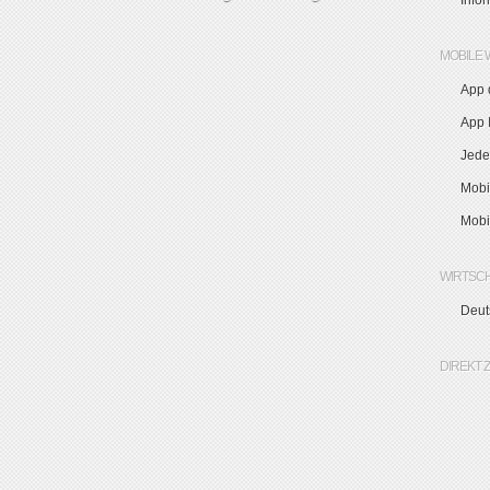
Info
MOBILE 
App 
App I
Jede
Mobi
Mobi
WIRTSC
Deut
DIREKT 