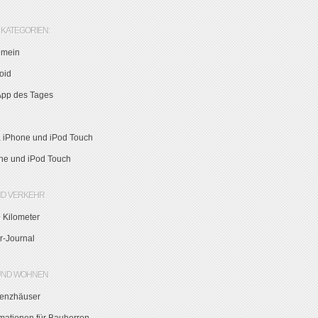
KATEGORIEN:
emein
oid
App des Tages
, iPhone und iPod Touch
ne und iPod Touch
ND VERKEHR
 Kilometer
r-Journal
UND WOHNEN
zienzhäuser