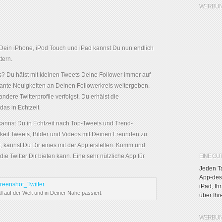
WERBUN
 Dein iPhone, iPod Touch und iPad kannst Du nun endlich
tern.
s? Du hälst mit kleinen Tweets Deine Follower immer auf
ante Neuigkeiten an Deinen Followerkreis weitergeben.
ndere Twitterprofile verfolgst. Du erhälst die
das in Echtzeit.
 kannst Du in Echtzeit nach Top-Tweets und Trend-
eit Tweets, Bilder und Videos mit Deinen Freunden zu
, kannst Du Dir eines mit der App erstellen. Komm und
ie Twitter Dir bieten kann. Eine sehr nützliche App für
EINE GU
Jeden Ta
App-des-
iPad, Ih
ll auf der Welt und in Deiner Nähe passiert.
über Ih
WERBUN