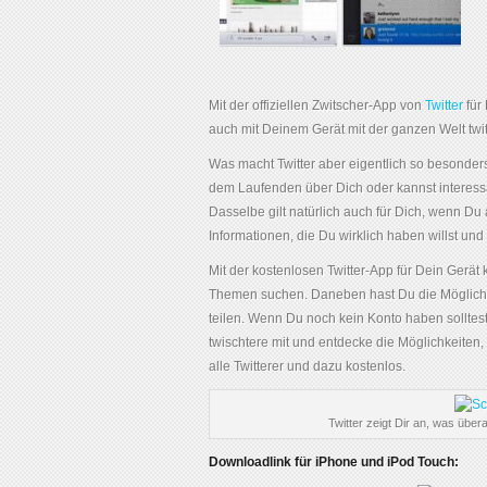
Mit der offiziellen Zwitscher-App von
Twitter
für
auch mit Deinem Gerät mit der ganzen Welt twit
Was macht Twitter aber eigentlich so besonder
dem Laufenden über Dich oder kannst interess
Dasselbe gilt natürlich auch für Dich, wenn Du a
Informationen, die Du wirklich haben willst und 
Mit der kostenlosen Twitter-App für Dein Gerät
Themen suchen. Daneben hast Du die Möglichk
teilen. Wenn Du noch kein Konto haben solltest
twischtere mit und entdecke die Möglichkeiten, d
alle Twitterer und dazu kostenlos.
Twitter zeigt Dir an, was übera
Downloadlink für iPhone und iPod Touch: