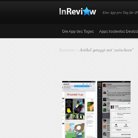
Eine App pro Tag für iP
Die App des Tages
Apps kostenlos Deutsc
Startseite
»
Artikel getaggt mit
"
zwitschern"