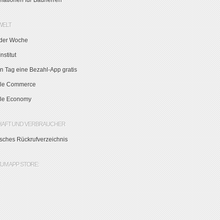
rmationen für Bauherren
WELT
der Woche
nstitut
n Tag eine Bezahl-App gratis
le Commerce
le Economy
HAFT UND VERBRAUCHER
sches Rückrufverzeichnis
ZUM APP STORE: