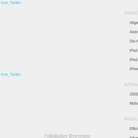
UNSERE 
Allg
Andr
Die 
iPad
iPad
iPho
AUTO U
2000
Moto
BAUEN 
Effi
Vollständige Bewertung