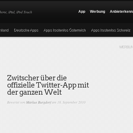
hone, iPad, iPod Touch
App
Werbung
Anbieterkenn
hland
Deutsche Apps
Apps kostenlos Österreich
Apps kostenlos Schweiz
WERBUN
Zwitscher über die
offizielle Twitter-App mit
der ganzen Welt
Bewertet von
Markus Burgdorf
am 18. September 2010