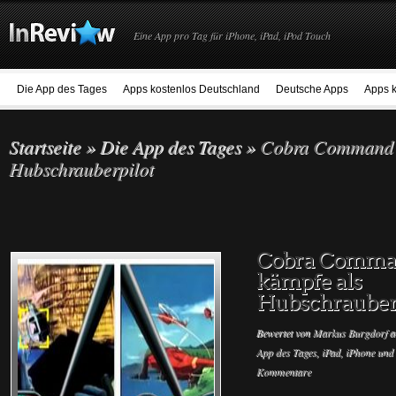
Eine App pro Tag für iPhone, iPad, iPod Touch
Die App des Tages
Apps kostenlos Deutschland
Deutsche Apps
Apps k
Startseite
»
Die App des Tages
»
Cobra Command –
Hubschrauberpilot
Cobra Comma
kämpfe als
Hubschrauber
Bewertet von
Markus Burgdorf
a
App des Tages
,
iPad, iPhone und
Kommentare