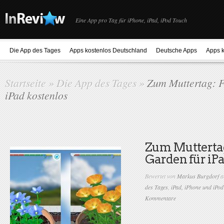
Eine App pro Tag für iPhone, iPad, iPod Touch
Die App des Tages
Apps kostenlos Deutschland
Deutsche Apps
Apps k
Startseite
»
Die App des Tages
»
Zum Muttertag: F
iPad kostenlos
Zum Muttertag
Garden für iPa
Bewertet von
Markus Burgdorf
a
des Tages
,
iPad, iPhone und iPo
Kommentare