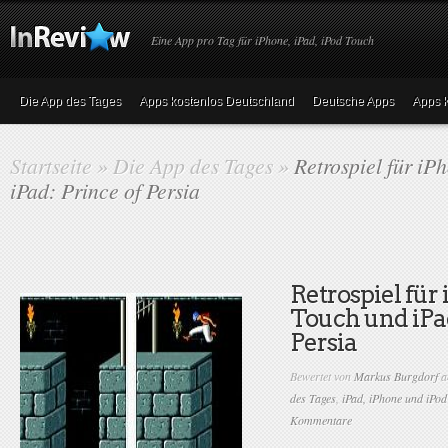
Eine App pro Tag für iPhone, iPad, iPod Touch
Die App des Tages
Apps kostenlos Deutschland
Deutsche Apps
Apps k
Startseite
»
Die App des Tages
»
Retrospiel für iP
iPad: Prince of Persia
Retrospiel für
Touch und iPad
Persia
Bewertet von
Markus Burgdorf
a
des Tages
,
iPad, iPhone und iPo
Kommentare