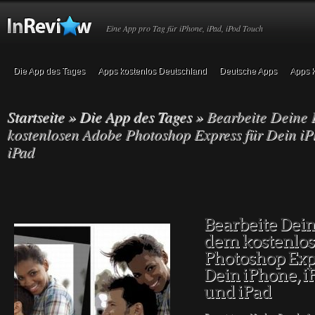
Eine App pro Tag für iPhone, iPad, iPod Touch
Die App des Tages
Apps kostenlos Deutschland
Deutsche Apps
Apps k
Startseite
»
Die App des Tages
»
Bearbeite Deine 
kostenlosen Adobe Photoshop Express für Dein iP
iPad
Bearbeite Dein
dem kostenlo
Photoshop Exp
Dein iPhone, 
und iPad