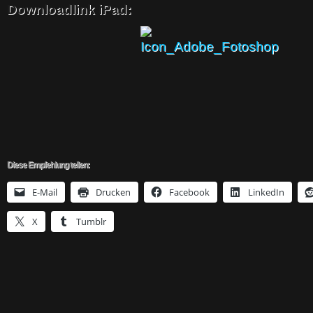
Downloadlink iPad:
Diese Empfehlung teilen:
E-Mail
Drucken
Facebook
LinkedIn
X
Tumblr