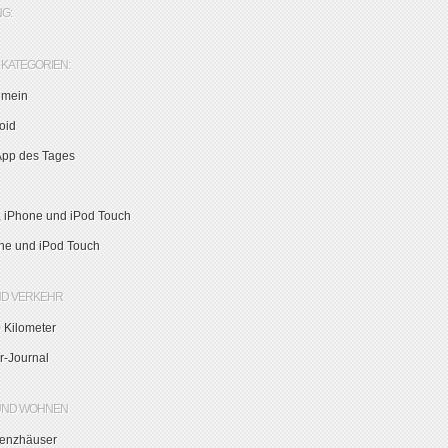
G:
KATEGORIEN:
emein
oid
App des Tages
, iPhone und iPod Touch
ne und iPod Touch
ND VERKEHR
 Kilometer
r-Journal
UND WOHNEN
zienzhäuser