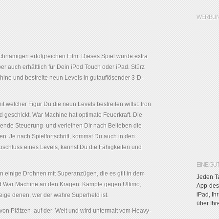
WERBUN
eichnamigen erfolgreichen Film. Dieses Spiel wurde extra
ber auch erhältlich für Dein iPod Touch oder iPad. Stürz
hine und bestreite neun Levels in gutauflösender 3-D-
welcher Figur Du die neun Levels bestreiten willst: Iron
d geschickt, War Machine hat optimale Feuerkraft. Die
nende Steuerung und verleihen Dir nach Belieben die
en. Je nach Spielfortschritt, kommst Du auch in den
schluss eines Levels, kannst Du die Fähigkeiten und
EINE GU
n einige Drohnen mit Superanzügen, die es gilt in dem
Jeden Ta
und War Machine an den Kragen. Kämpfe gegen Ultimo,
App-des-
iPad, Ih
ige denen, wer der wahre Superheld ist.
über Ih
on Plätzen auf der Welt und wird untermalt vom Heavy-