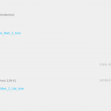
(kostenlos)
EMAIL-A
WERBUN
Preis 3,99 €)