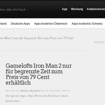
hone, iPad, iPod Touch
App
Werbung
Anbieterkenn
hland
Deutsche Apps
Apps kostenlos Österreich
Apps kostenlos Schweiz
on Man 2 nur für begrenzte Zeit zum Preis von 79 Cent
WERBUN
Gamelofts Iron Man 2 nur
für begrenzte Zeit zum
Preis von 79 Cent
erhältlich
Bewertet von
Markus Burgdorf
am 23. September 2010 in
Die App des Tages
,
iPad, iPhone und iPod Touch
|
Keine
Kommentare