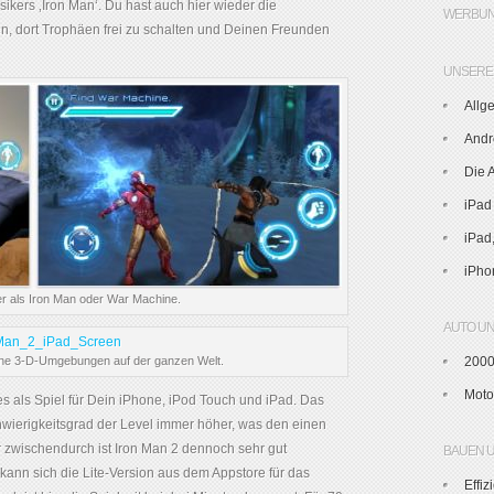
ikers ‚Iron Man‘. Du hast auch hier wieder die
WERBUN
n, dort Trophäen frei zu schalten und Deinen Freunden
UNSERE 
Allg
Andr
Die 
iPad
iPad
iPho
r als Iron Man oder War Machine.
AUTO U
ene 3-D-Umgebungen auf der ganzen Welt.
2000
Moto
s als Spiel für Dein iPhone, iPod Touch und iPad. Das
chwierigkeitsgrad der Level immer höher, was den einen
ür zwischendurch ist Iron Man 2 dennoch sehr gut
BAUEN 
, kann sich die Lite-Version aus dem Appstore für das
Effi