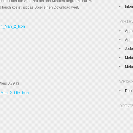
 ist hier die Spielzeit bei drei Minuten begrenzt. Für 79
Info
touch kostet, ist das Spiel einen Download wert.
MOBILE 
App 
App I
Jede
Mobi
Mobi
WIRTSC
Preis 0,79 €)
Deut
DIREKT 