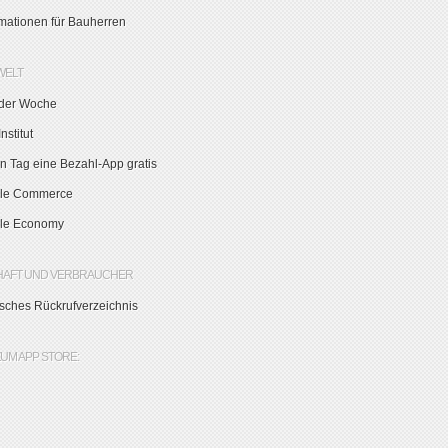
rmationen für Bauherren
WELT
der Woche
nstitut
n Tag eine Bezahl-App gratis
le Commerce
le Economy
HAFT UND VERBRAUCHER
sches Rückrufverzeichnis
ZUM APP STORE: