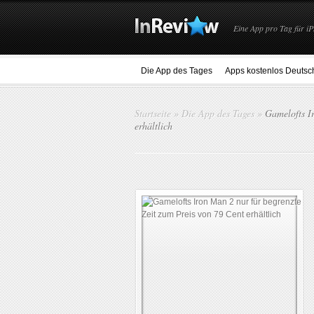
Eine App pro Tag für iP
Die App des Tages
Apps kostenlos Deutsc
Startseite
»
Die App des Tages
»
Gamelofts Ir
erhältlich