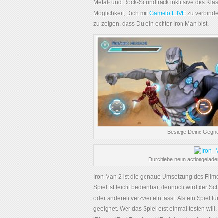
Metal- und Rock-Soundtrack inklusive des Klass
Möglichkeit, Dich mit
GameloftLIVE
zu verbinde
zu zeigen, dass Du ein echter Iron Man bist.
Besiege Deine Gegne
Durchlebe neun actiongelad
Iron Man 2 ist die genaue Umsetzung des Filme
Spiel ist leicht bedienbar, dennoch wird der S
oder anderen verzweifeln lässt. Als ein Spiel f
geeignet. Wer das Spiel erst einmal testen will