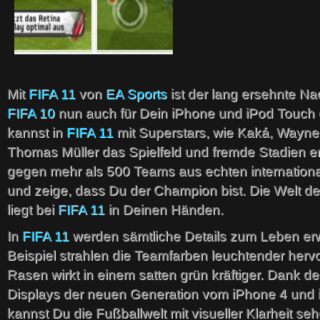
Mit
FIFA 11
von
EA Sports
ist der lang ersehnte Na
FIFA 10
nun auch für Dein iPhone und iPod Touch e
kannst in
FIFA 11
mit Superstars, wie Kaká, Wayn
Thomas Müller das Spielfeld und fremde Stadien ero
gegen mehr als 500 Teams aus echten internation
und zeige, dass Du der Champion bist. Die Welt d
liegt bei
FIFA 11
in Deinen Händen.
In
FIFA 11
werden sämtliche Details zum Leben er
Beispiel strahlen die Teamfarben leuchtender hervo
Rasen wirkt in einem satten grün kräftiger. Dank d
Displays der neuen Generation vom iPhone 4 und 
kannst Du die Fußballwelt mit visueller Klarheit seh