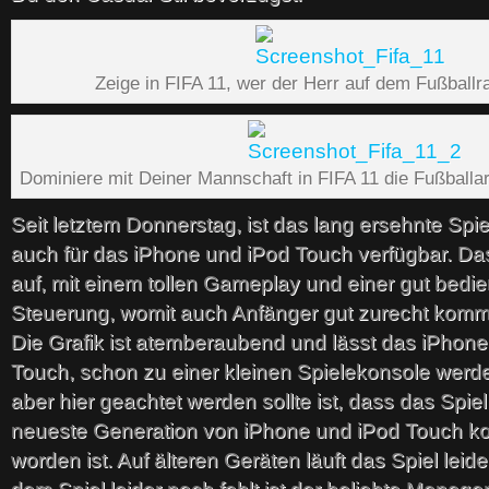
Zeige in FIFA 11, wer der Herr auf dem Fußballra
Dominiere mit Deiner Mannschaft in FIFA 11 die Fußballa
Seit letztem Donnerstag, ist das lang ersehnte Spi
auch für das iPhone und iPod Touch verfügbar. Das
auf, mit einem tollen Gameplay und einer gut bedi
Steuerung, womit auch Anfänger gut zurecht kom
Die Grafik ist atemberaubend und lässt das iPhon
Touch, schon zu einer kleinen Spielekonsole werd
aber hier geachtet werden sollte ist, dass das Spiel 
neueste Generation von iPhone und iPod Touch ko
worden ist. Auf älteren Geräten läuft das Spiel leid