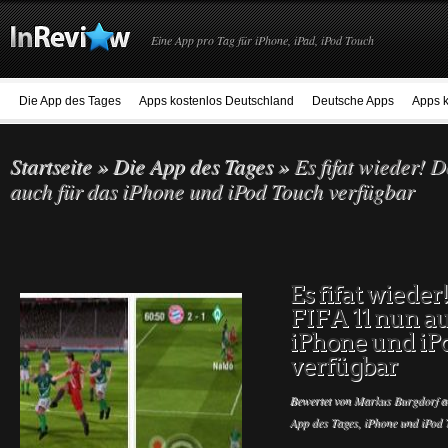
Eine App pro Tag für iPhone, iPad, iPod Touch
Die App des Tages
Apps kostenlos Deutschland
Deutsche Apps
Apps k
Startseite
»
Die App des Tages
»
Es fifat wieder! 
auch für das iPhone und iPod Touch verfügbar
Es fifat wieder
FIFA 11 nun au
iPhone und iP
verfügbar
Bewertet von
Markus Burgdorf
a
App des Tages
,
iPhone und iPod 