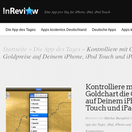
Eine App pro Tag für iPhone, iPad, iPod Touch
Die App des Tages
Apps kostenlos Deutschland
Deutsche Apps
Apps k
Startseite
»
Die App des Tages
»
Kontrolliere mit 
Goldpreise auf Deinem iPhone, iPod Touch und i
Kontrolliere m
Goldchart die
auf Deinem iP
Touch und iPa
Bewertet von
Markus Burgdorf
a
App des Tages
,
iPad, iPhone und
Kommentare