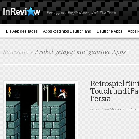
Eine App pro Tag für iPhone, iPad, iPod Touch
Die App des Tages
Apps kostenlos Deutschland
Deutsche Apps
Apps k
Startseite
»
Artikel getaggt mit
"
günstige Apps"
Retrospiel für
Touch und iPad
Persia
Bewertet von
Markus Burgdorf
a