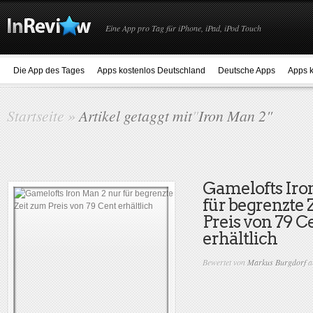
Eine App pro Tag für iPhone, iPad, iPod Touch
Die App des Tages
Apps kostenlos Deutschland
Deutsche Apps
Apps k
Startseite
»
Artikel getaggt mit
"
Iron Man 2"
Gamelofts Iro
für begrenzte 
Preis von 79 C
erhältlich
Bewertet von
Markus Burgdorf
a