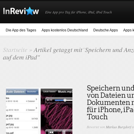
Eine App pro Tag für iPhone, iPad, iPod Touch
Die App des Tages
Apps kostenlos Deutschland
Deutsche Apps
Apps k
Startseite
»
Artikel getaggt mit
"
Speichern und Anz
auf dem iPad"
Speichern un
von Dateien u
Dokumenten m
für iPhone, iP
Touch
Bewertet von
Markus Burgdorf
a