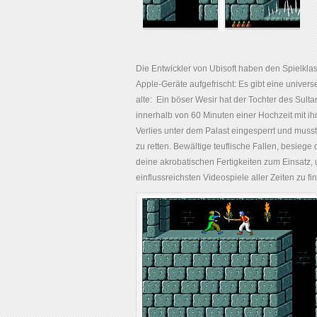
Die Entwickler von Ubisoft haben den Spielklass
Apple-Geräte aufgefrischt: Es gibt eine univers
alte: Ein böser Wesir hat der Tochter des Sultan
innerhalb von 60 Minuten einer Hochzeit mit ih
Verlies unter dem Palast eingesperrt und mus
zu retten. Bewältige teuflische Fallen, besie
deine akrobatischen Fertigkeiten zum Einsatz
einflussreichsten Videospiele aller Zeiten zu fi