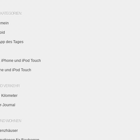
KATEGORIEN:
emein
oid
App des Tages
, iPhone und iPod Touch
ne und iPod Touch
ND VERKEHR
 Kilometer
r-Journal
UND WOHNEN
zienzhäuser