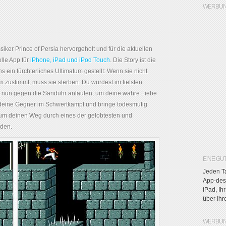
WERBUN
iker Prince of Persia hervorgeholt und für die aktuellen
elle App für
iPhone, iPad und iPod Touch
. Die Story ist die
s ein fürchterliches Ultimatum gestellt: Wenn sie nicht
m zustimmt, muss sie sterben. Du wurdest im tiefsten
st nun gegen die Sanduhr anlaufen, um deine wahre Liebe
ge deine Gegner im Schwertkampf und bringe todesmutig
, um deinen Weg durch eines der gelobtesten und
nden.
EINE GU
Jeden Ta
App-des-
iPad, Ih
über Ih
WERBUN