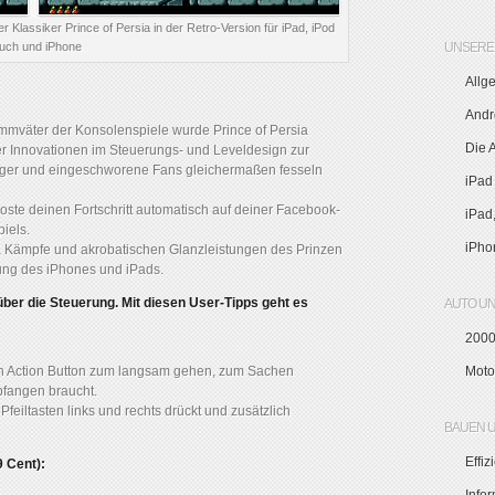
er Klassiker Prince of Persia in der Retro-Version für iPad, iPod
uch und iPhone
UNSERE 
Allg
Andr
tammväter der Konsolenspiele wurde Prince of Persia
Die 
r Innovationen im Steuerungs- und Leveldesign zur
eiger und eingeschworene Fans gleichermaßen fesseln
iPad
 Poste deinen Fortschritt automatisch auf deiner Facebook-
iPad
piels.
iPho
 Kämpfe und akrobatischen Glanzleistungen des Prinzen
rung des iPhones und iPads.
über die Steuerung. Mit diesen User-Tipps geht es
AUTO U
2000
n Action Button zum langsam gehen, zum Sachen
Moto
fangen braucht.
Pfeiltasten links und rechts drückt und zusätzlich
BAUEN 
Effi
9 Cent):