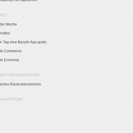
rmationen für Bauherren
WELT
der Woche
nstitut
n Tag eine Bezahl-App gratis
le Commerce
le Economy
HAFT UND VERBRAUCHER
sches Rückrufverzeichnis
ZUM APP STORE: