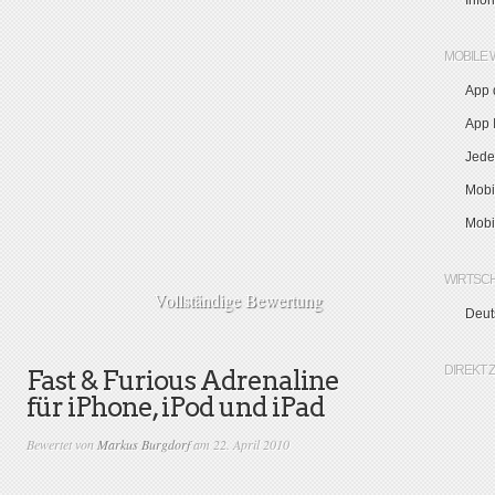
Info
MOBILE 
App 
App I
Jede
Mobi
Mobi
WIRTSC
Vollständige Bewertung
Deut
DIREKT 
Fast & Furious Adrenaline
für iPhone, iPod und iPad
Bewertet von
Markus Burgdorf
am 22. April 2010