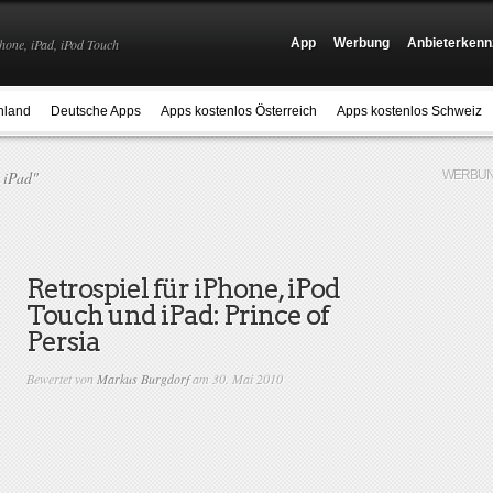
hone, iPad, iPod Touch
App
Werbung
Anbieterkenn
hland
Deutsche Apps
Apps kostenlos Österreich
Apps kostenlos Schweiz
s iPad"
WERBUN
Retrospiel für iPhone, iPod
Touch und iPad: Prince of
Persia
Bewertet von
Markus Burgdorf
am 30. Mai 2010