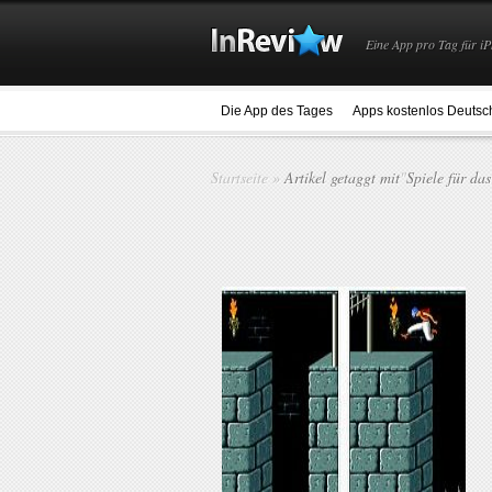
Eine App pro Tag für iP
Die App des Tages
Apps kostenlos Deutsc
Startseite
»
Artikel getaggt mit
"
Spiele für da