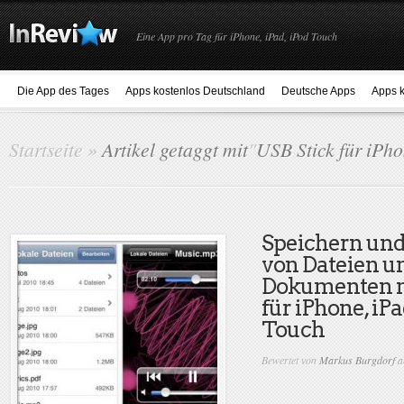
Eine App pro Tag für iPhone, iPad, iPod Touch
Die App des Tages
Apps kostenlos Deutschland
Deutsche Apps
Apps k
Startseite
»
Artikel getaggt mit
"
USB Stick für iPh
Speichern un
von Dateien u
Dokumenten m
für iPhone, iP
Touch
Bewertet von
Markus Burgdorf
a