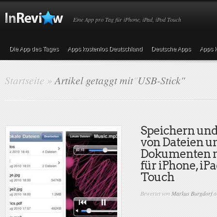
Eine App pro Tag für iPhone, iPad, iPod Touch
Die App des Tages
Apps kostenlos Deutschland
Deutsche Apps
Apps k
Startseite
»
Artikel getaggt mit
"
USB-Stick"
Speichern un
von Dateien u
Dokumenten m
für iPhone, iP
Touch
Bewertet von
Markus Burgdorf
a