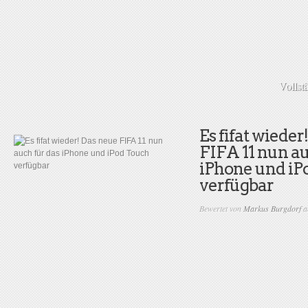
Vollst
Es fifat wieder
FIFA 11 nun au
iPhone und iP
verfügbar
Bewertet von
Markus Burgdorf
a