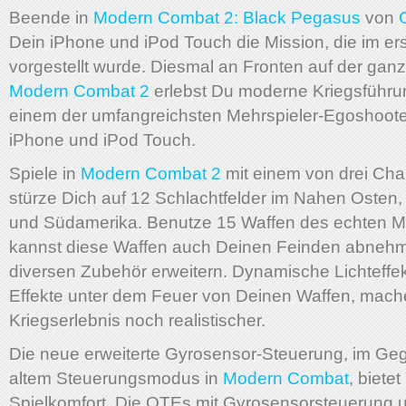
Beende in
Modern Combat 2: Black Pegasus
von
Dein iPhone und iPod Touch die Mission, die im ers
vorgestellt wurde. Diesmal an Fronten auf der ganz
Modern Combat 2
erlebst Du moderne Kriegsführu
einem der umfangreichsten Mehrspieler-Egoshooter
iPhone und iPod Touch.
Spiele in
Modern Combat 2
mit einem von drei Cha
stürze Dich auf 12 Schlachtfelder im Nahen Osten
und Südamerika. Benutze 15 Waffen des echten Mil
kannst diese Waffen auch Deinen Feinden abnehm
diversen Zubehör erweitern. Dynamische Lichteffek
Effekte unter dem Feuer von Deinen Waffen, mac
Kriegserlebnis noch realistischer.
Die neue erweiterte Gyrosensor-Steuerung, im G
altem Steuerungsmodus in
Modern Combat
, biete
Spielkomfort. Die QTEs mit Gyrosensorsteuerung 