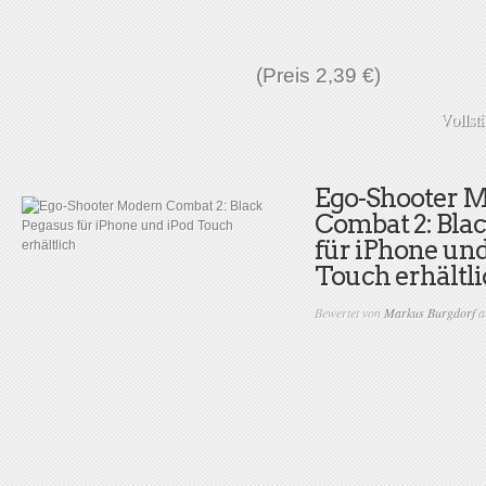
(Preis 2,39 €)
Vollst
Ego-Shooter 
Combat 2: Bla
für iPhone und
Touch erhältl
Bewertet von
Markus Burgdorf
a