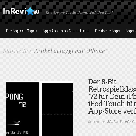
Eine App pro Tag für iPhone, iPad, iPod Touch
Die App des Tages
Apps kostenlos Deutschland
Deutsche Apps
Apps k
Startseite
»
Artikel getaggt mit
"
iPhone"
Der 8-Bit
Retrospielklas
`72 für Dein i
iPod Touch für
App-Store ver
Bewertet von
Markus Burgdorf
a