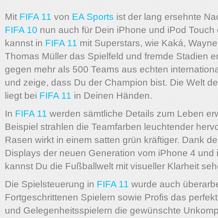
Mit
FIFA 11
von
EA Sports
ist der lang ersehnte Na
FIFA 10
nun auch für Dein iPhone und iPod Touch e
kannst in
FIFA 11
mit Superstars, wie Kaká, Wayn
Thomas Müller das Spielfeld und fremde Stadien ero
gegen mehr als 500 Teams aus echten internation
und zeige, dass Du der Champion bist. Die Welt d
liegt bei
FIFA 11
in Deinen Händen.
In
FIFA 11
werden sämtliche Details zum Leben er
Beispiel strahlen die Teamfarben leuchtender hervo
Rasen wirkt in einem satten grün kräftiger. Dank d
Displays der neuen Generation vom iPhone 4 und 
kannst Du die Fußballwelt mit visueller Klarheit seh
Die Spielsteuerung in
FIFA 11
wurde auch überarbei
Fortgeschrittenen Spielern sowie Profis das perfe
und Gelegenheitsspielern die gewünschte Unkompli