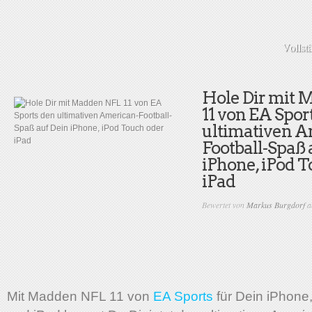
Vollst
Hole Dir mit
11 von EA Spor
ultimativen A
Football-Spaß 
iPhone, iPod 
iPad
Bewertet von
Markus Burgdorf
a
Mit Madden NFL 11 von
EA Sports
für Dein iPhone