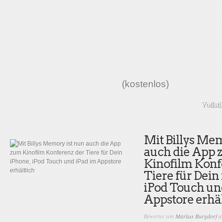
(kostenlos)
Vollst
Mit Billys Mem
auch die App
Kinofilm Konf
Tiere für Dein
iPod Touch un
Appstore erhäl
Bewertet von
Markus Burgdorf
a